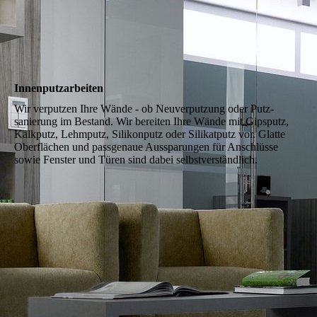
Innenputzarbeiten
Wir ver­putzen Ihre Wände - ob Neu­ver­putzung oder Putz­
sanierung im Bestand. Wir bereiten Ihre Wände mit Gips­putz,
Kalkputz, Lehm­putz, Silikon­putz oder Silikat­putz vor. Glatte
Ober­flächen und pass­genaue Aus­sparungen für An­schlüsse
sowie Fenster und Türen sind da­bei selbst­ver­ständlich.