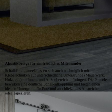
Akustikbeläge für ein friedliches Miteinander
Schalldämmpaneele lassen sich auch nach­träglich mit
Klebetechniken auf unter­schiedliche Untergründe (Mauerwerk,
Holz, etc.) im Innen- und Außen­bereich auf­bringen. Die Paneele
bewirken eine deut­liche Schall­ent­kopplung und bieten einen
idealen Unter­grund für Putz und anschließ­endes Anstrei­chen
oder Tape­zieren.