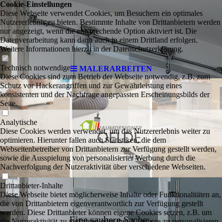
Cookie-Einstellungen
Diese Webseite verwendet Cookies, um Besuchern ein optimales
Nutzererlebnis zu bieten. Bestimmte Inhalte von Drittanbietern werden
nur angezeigt, wenn die entsprechende Option aktiviert ist. Die
Datenverarbeitung kann dann auch in einem Drittland erfolgen.
Weitere Informationen hierzu in der Datenschutzerklärung.
Technisch notwendige
MALERARBEITEN
Diese Cookies sind zum Betrieb der Webseite notwendig, z.B. zum
Schutz vor Hackerangriffen und zur Gewährleistung eines
konsistenten und der Nachfrage angepassten Erscheinungsbilds der
Seite.
Analytische
Diese Cookies werden verwendet, um das Nutzererlebnis weiter zu
optimieren. Hierunter fallen auch Statistiken, die dem
Webseitenbetreiber von Drittanbietern zur Verfügung gestellt werden,
sowie die Ausspielung von personalisierter Werbung durch die
Nachverfolgung der Nutzeraktivität über verschiedene Webseiten.
Drittanbieter-Inhalte
Diese Webseite bietet möglicherweise Inhalte oder Funktionalitäten an,
die von Drittanbietern eigenverantwortlich zur Verfügung gestellt
werden. Diese Drittanbieter können eigene Cookies setzen, z.B. um
Eine saubere Sache -
die Nutzeraktivität zu verfolgen oder ihre Angebote zu personalisieren