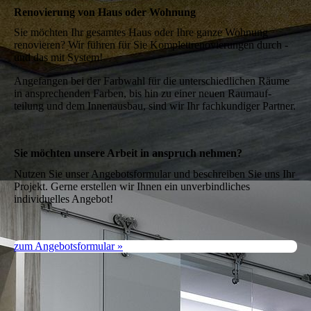
Renovierung von Haus oder Wohnung
Sie möchten Ihr gesamtes Haus oder Ihre ganze Wohnung
renovieren? Wir führen für Sie Kom­plett­renovi­erungen durch -
und das mit System!
Angefangen bei der Farb­wahl für die unter­schied­lichen Räume
in an­sprechenden Farben, bis hin zu einer neuen Raum­auf­
teilung und dem Innen­aus­bau, sind wir Ihr fach­kundiger Partner.
Sie möchten unsere Arbeit in anspruch nehmen?
Nutzen Sie unser Angebotsformular und beschreiben Sie uns Ihr
Projekt. Gerne erstellen wir Ihnen ein unverbindliches
individuelles Angebot!
zum Angebotsformular »