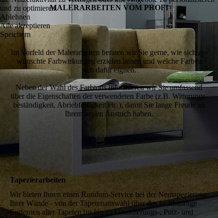
MALER­ARBEITEN VOM PROFI
und zu optimieren.
Ablehnen
Alle akzeptieren
Speichern
Im Vorfeld der Maler­arbeiten beraten wir Sie gerne, wie sich ge­
wünschte Farb­wirkungen erzielen lassen und welche Farben
sich dafür eignen.
Neben der Wahl des Farb­tons informieren wir Sie um­­fassend
über die Eigen­schaften der ver­wen­deten Farbe (z.B. Witterungs­
be­ständigkeit, Abrieb­festigkeit etc.), damit Sie lange Freude an
Ihrem neuen An­strich haben.
Tapezierarbeiten
Wir bieten Ihnen einen Rundum-Service bei der Neu­tapezierung
Ihrer Wände - von der Tapeten­aus­wahl über das fach­kundige
Entfernen alter Tapeten bis hin zu Grund­ierungs-, Putz- und