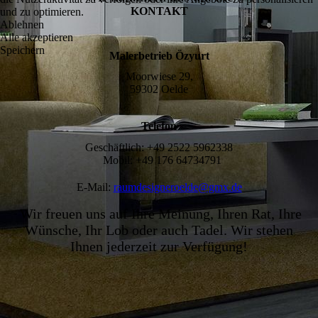
KONTAKT
und zu optimieren.
Ablehnen
Alle akzeptieren
Speichern
Malerbetrieb Özyurt
Moorwiese 29,
59302 Oelde
Telefon
Geschäftlich: +49 2522 5962338
Mobil: +49 176 64734791
E-Mail:
raumdesigneroelde@gmx.de
Wir freuen uns auf Ihre Meinung, Ihren Rat, Ihre
Wünsche, Ihr Lob oder auch Tadel. Wir stehen
Ihnen jederzeit zur Verfügung!