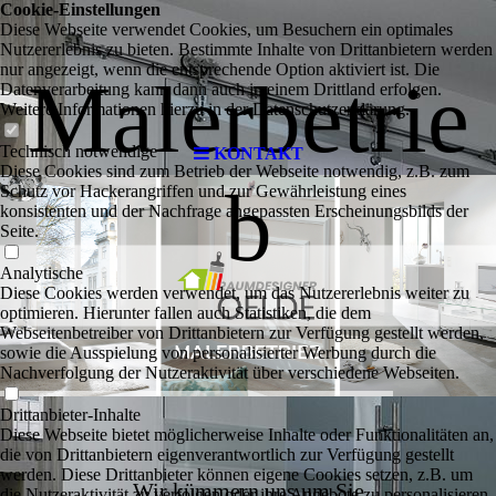
Cookie-Einstellungen
Diese Webseite verwendet Cookies, um Besuchern ein optimales
Nutzererlebnis zu bieten. Bestimmte Inhalte von Drittanbietern werden
nur angezeigt, wenn die entsprechende Option aktiviert ist. Die
Malerbetrie
Datenverarbeitung kann dann auch in einem Drittland erfolgen.
Weitere Informationen hierzu in der Datenschutzerklärung.
Technisch notwendige
KONTAKT
Diese Cookies sind zum Betrieb der Webseite notwendig, z.B. zum
b
Schutz vor Hackerangriffen und zur Gewährleistung eines
konsistenten und der Nachfrage angepassten Erscheinungsbilds der
Seite.
Analytische
Diese Cookies werden verwendet, um das Nutzererlebnis weiter zu
optimieren. Hierunter fallen auch Statistiken, die dem
Webseitenbetreiber von Drittanbietern zur Verfügung gestellt werden,
sowie die Ausspielung von personalisierter Werbung durch die
Nachverfolgung der Nutzeraktivität über verschiedene Webseiten.
Drittanbieter-Inhalte
Diese Webseite bietet möglicherweise Inhalte oder Funktionalitäten an,
die von Drittanbietern eigenverantwortlich zur Verfügung gestellt
werden. Diese Drittanbieter können eigene Cookies setzen, z.B. um
Wir kümmern uns um Sie
die Nutzeraktivität zu verfolgen oder ihre Angebote zu personalisieren