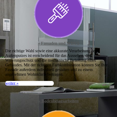
» Fassaden und WDVS
Die richtige Wahl sowie eine akkurate Verarbei­tung des
Außenputzes ist entscheidend für das Aussehen, den
Witterungsschutz und die mech­anische Belastung eines
Gebäudes. Mit der rich­tigen Farbkombination können Sie Ihre
Fassade außerdem individuell gestalten und zu einem
angenehmen Wohnklima beitragen.
weiter »
» Bodenbelagsarbeiten