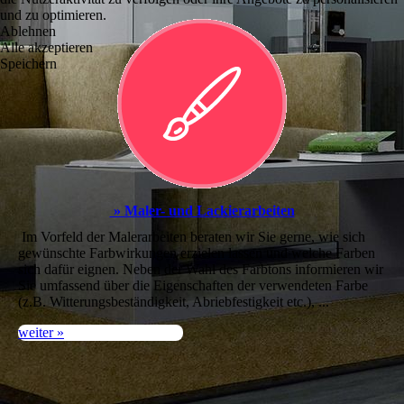
und zu optimieren.
Ablehnen
Alle akzeptieren
Speichern
» Maler- und Lackier­arbeiten
Im Vorfeld der Malerarbeiten beraten wir Sie gerne, wie sich
gewünschte Farbwirkungen er­zielen lassen und welche Farben
sich dafür eig­nen. Neben der Wahl des Farbtons informier­en wir
Sie umfassend über die Eigenschaften der verwendeten Farbe
(z.B. Witterungs­bestän­digkeit, Abriebfestigkeit etc.), ...
weiter »