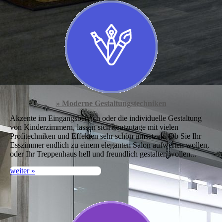
» Moderne Gestaltungs­techniken
Akzente im Eingangsbereich oder die indivi­duelle Gestaltung
von Kinderzimmern, lassen sich heutzutage mit vielen
Profitechniken und Effekten sehr schön umsetzen. Ob Sie Ihr
Ess­zimmer endlich zu einem eleganten Salon auf­werten wollen,
oder Ihr Treppenhaus hell und freundlich gestalten wollen...
weiter »