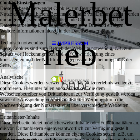
Malerbet
Cookie-Einstellungen
Diese Webseite verwendet Cookies, um Besuchern ein optimales
Nutzererlebnis zu bieten. Bestimmte Inhalte von Drittanbietern werden
nur angezeigt, wenn die entsprechende Option aktiviert ist. Die
Datenverarbeitung kann dann auch in einem Drittland erfolgen.
Weitere Informationen hierzu in der Datenschutzerklärung.
rieb
Technisch notwendige
IMPRESSUM
Diese Cookies sind zum Betrieb der Webseite notwendig, z.B. zum
Schutz vor Hackerangriffen und zur Gewährleistung eines
konsistenten und der Nachfrage angepassten Erscheinungsbilds der
Seite.
Analytische
Diese Cookies werden verwendet, um das Nutzererlebnis weiter zu
optimieren. Hierunter fallen auch Statistiken, die dem
Webseitenbetreiber von Drittanbietern zur Verfügung gestellt werden,
sowie die Ausspielung von personalisierter Werbung durch die
Nachverfolgung der Nutzeraktivität über verschiedene Webseiten.
Drittanbieter-Inhalte
Diese Webseite bietet möglicherweise Inhalte oder Funktionalitäten an,
die von Drittanbietern eigenverantwortlich zur Verfügung gestellt
werden. Diese Drittanbieter können eigene Cookies setzen, z.B. um
die Nutzeraktivität zu verfolgen oder ihre Angebote zu personalisieren