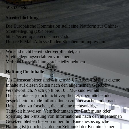
Moorwiese 29
59302 Oelde
Streitschlichtung
Die Europäische Kommission stellt eine Plattform zur Online-
Streitbeilegung (OS) bereit:
https://ec.europa.eu/consumers/odr.
Unsere E-Mail-Adresse finden Sie oben im Impressum.
Wir sind nicht bereit oder verpflichtet, an
Streitbeilegungsverfahren vor einer
Verbraucherschlichtungsstelle teilzunehmen.
Haftung für Inhalte
Als Diensteanbieter sind wir gemäß § 7 Abs.1 TMG für eigene
Inhalte auf diesen Seiten nach den allgemeinen Gesetzen
verantwortlich. Nach §§ 8 bis 10 TMG sind wir als
Diensteanbieter jedoch nicht verpflichtet, übermittelte oder
gespeicherte fremde Informationen zu überwachen oder nach
Umständen zu forschen, die auf eine rechtswidrige
Tätigkeit hinweisen. Verpflichtungen zur Entfernung oder
Sperrung der Nutzung von Informationen nach den allgemeinen
Gesetzen bleiben hiervon unberührt. Eine diesbezügliche
Haftung ist jedoch erst ab dem Zeitpunkt der Kenntnis einer