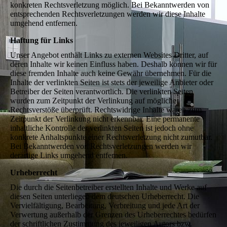
konkreten Rechtsverletzung möglich. Bei Bekanntwerden von
entsprechenden Rechtsverletzungen werden wir diese Inhalte
umgehend entfernen.
Haftung für Links
Unser Angebot enthält Links zu externen Websites Dritter, auf
deren Inhalte wir keinen Einfluss haben. Deshalb können wir für
diese fremden Inhalte auch keine Gewähr übernehmen. Für die
Inhalte der verlinkten Seiten ist stets der jeweilige Anbieter oder
Betreiber der Seiten verantwortlich. Die verlinkten Seiten
wurden zum Zeitpunkt der Verlinkung auf mögliche
Rechtsverstöße überprüft. Rechtswidrige Inhalte waren zum
Zeitpunkt der Verlinkung nicht erkennbar. Eine permanente
inhaltliche Kontrolle der verlinkten Seiten ist jedoch ohne
konkrete Anhaltspunkte einer Rechtsverletzung nicht zumutbar.
Bei Bekanntwerden von Rechtsverletzungen werden wir
derartige Links umgehend entfernen.
Urheberrecht
Die durch die Seitenbetreiber erstellten Inhalte und Werke auf
diesen Seiten unterliegen dem deutschen Urheberrecht. Die
Vervielfältigung, Bearbeitung, Verbreitung und jede Art der
Verwertung außerhalb der Grenzen des Urheberrechtes bedürfen
der schriftlichen Zustimmung des jeweiligen Autors bzw.