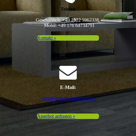
Telefon
Geschäftlich: +49 2522 5962338
Mobil: +49 176 64734791
Kontakt »
E-Mail:
raumdesigneroelde@gmx.de
Angebot anfragen »