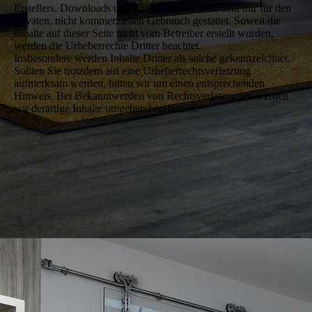
Erstellers. Downloads und Kopien dieser Seite sind nur für den
privaten, nicht kommerziellen Gebrauch gestattet. Soweit die
Inhalte auf dieser Seite nicht vom Betreiber erstellt wurden,
werden die Urheberrechte Dritter beachtet.
Insbesondere werden Inhalte Dritter als solche gekennzeichnet.
Sollten Sie trotzdem auf eine Urheberrechtsverletzung
aufmerksam werden, bitten wir um einen entsprechenden
Hinweis. Bei Bekanntwerden von Rechtsverletzungen werden
wir derartige Inhalte umgehend entfernen.